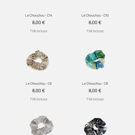
Le Chouchou - C14
Le Chouchou - C10
Prix
Prix
8,00 €
8,00 €
TVA Incluse
TVA Incluse
Le Chouchou - C9
Le Chouchou - C8
Prix
Prix
8,00 €
8,00 €
TVA Incluse
TVA Incluse