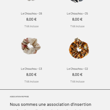
Le Chouchou - C6
Le Chouchou - C5
Prix
Prix
8,00 €
8,00 €
TVA Incluse
TVA Incluse
Le Chouchou - C3
Le Chouchou - C2
Prix
Prix
8,00 €
8,00 €
TVA Incluse
TVA Incluse
ASSOCIATION REPRISE
Nous sommes une association d'insertion