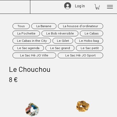
Log in
Tous
La Banane
La housse d'ordinateur
La Pochette
Le Bob réversible
Le Cabas
Le Cabas in the City
Le Gilet
Le Hobo bag
Le Sac agenda
Le Sac grand
Le Sac petit
Le Sac Hè JO Ville
Le Sac Hè JO Sport
Le Chouchou
8 €