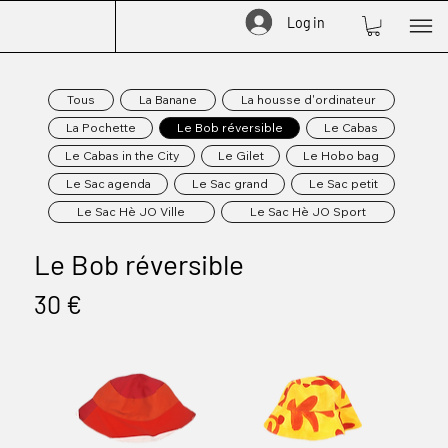
Log in
Tous
La Banane
La housse d'ordinateur
La Pochette
Le Bob réversible
Le Cabas
Le Cabas in the City
Le Gilet
Le Hobo bag
Le Sac agenda
Le Sac grand
Le Sac petit
Le Sac Hè JO Ville
Le Sac Hè JO Sport
Le Bob réversible
30 €