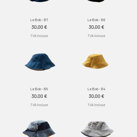
Le Bob - B7
Le Bob - B6
Prix
Prix
30,00 €
30,00 €
TVA Incluse
TVA Incluse
Le Bob - B5
Le Bob - B4
Prix
Prix
30,00 €
30,00 €
TVA Incluse
TVA Incluse