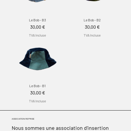
Le Bob - B3
Le Bob - B2
Prix
Prix
30,00 €
30,00 €
TVA Incluse
TVA Incluse
Le Bob - B1
Prix
30,00 €
TVA Incluse
ASSOCIATION REPRISE
Nous sommes une association d'insertion