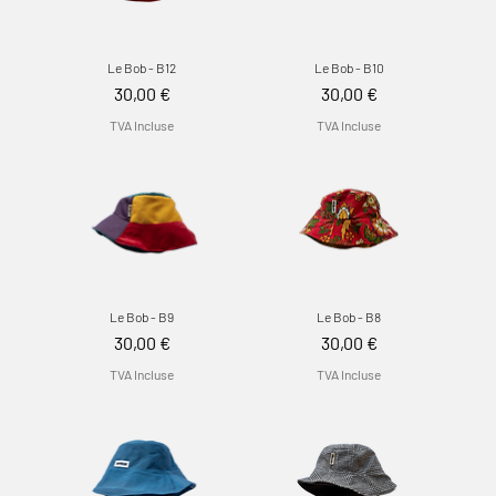
Le Bob - B12
Le Bob - B10
Prix
Prix
30,00 €
30,00 €
TVA Incluse
TVA Incluse
Le Bob - B9
Le Bob - B8
Prix
Prix
30,00 €
30,00 €
TVA Incluse
TVA Incluse