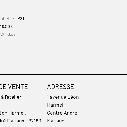
chette - P21
Prix
18,00 €
TVA Incluse
 DE VENTE
ADRESSE
 l'atelier
1 avenue Léon
Harmel
éon Harmel,
Centre André
ré Malraux - 92160
Malraux