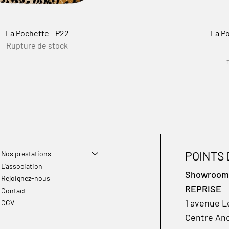
La Pochette - P22
La Po
Rupture de stock
POINTS
Nos prestations
L'association
Showroom à
Rejoignez-nous
REPRISE
Contact
1 avenue L
CGV
Centre And