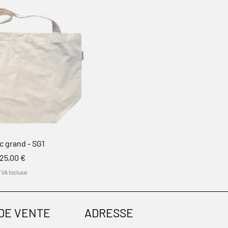
c grand - SG1
Prix
25,00 €
TVA Incluse
 DE VENTE
ADRESSE