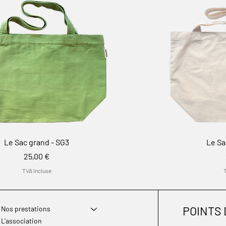
Le Sac grand - SG3
Le Sa
Prix
25,00 €
TVA Incluse
POINTS
Nos prestations
L'association