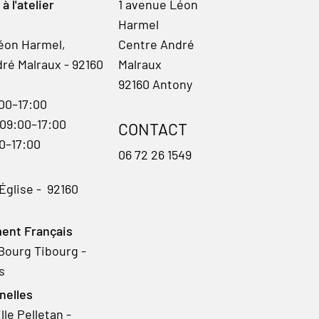
 l'atelier
1 avenue Léon
Harmel
éon Harmel,
Centre André
ré Malraux - 92160
Malraux
92160 Antony
:00–17:00
 09:00–17:00
CONTACT
00–17:00
06 72 26 1549
'Église - 92160
ent Français
Bourg Tibourg -
s
nelles
le Pelletan -