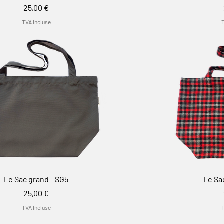
Prix
25,00 €
TVA Incluse
Le Sac grand - SG5
Le Sa
Prix
25,00 €
TVA Incluse