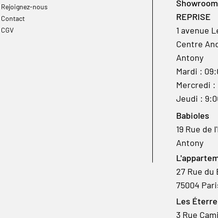
Showroom à
Rejoignez-nous
REPRISE
Contact
1 avenue L
CGV
Centre And
Antony
Mardi : 09
Mercredi :
Jeudi : 9:
Babioles
19 Rue de l
Antony
L'appartem
27 Rue du 
75004 Pari
Les Éterre
3 Rue Camil