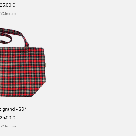
Prix
25,00 €
TVA Incluse
c grand - SG4
Prix
25,00 €
TVA Incluse