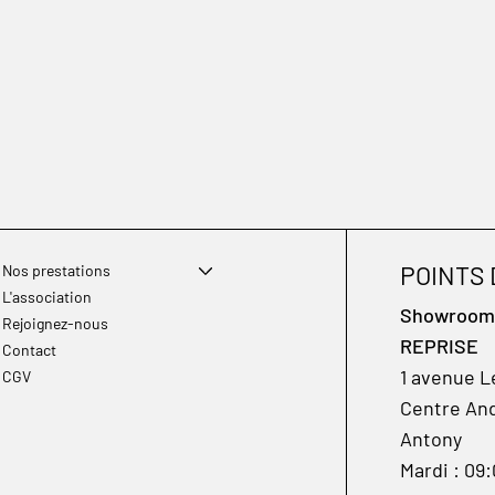
POINTS
Nos prestations
L'association
Showroom à
Rejoignez-nous
REPRISE
Contact
1 avenue L
CGV
Centre And
Antony
Mardi : 09