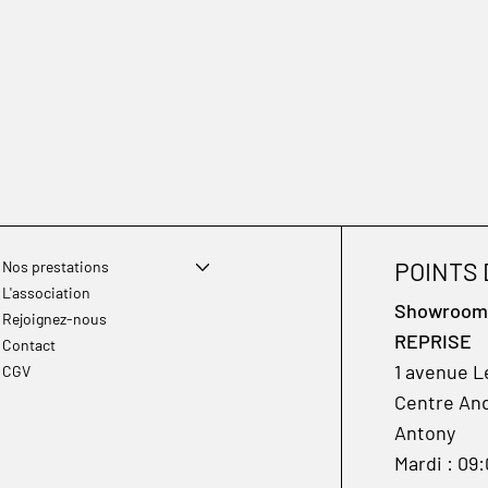
POINTS
Nos prestations
L'association
Showroom à
Rejoignez-nous
REPRISE
Contact
1 avenue L
CGV
Centre And
Antony
Mardi : 09