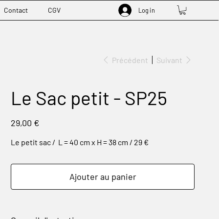
Contact
CGV
Log in
Précédent
Suivant
Le Sac petit - SP25
Prix
29,00 €
Le petit sac / L = 40 cm x H = 38 cm / 29 €
Ajouter au panier