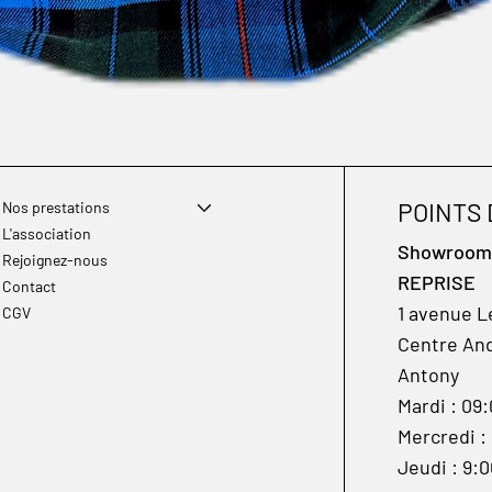
POINTS
Nos prestations
L'association
Showroom à
Rejoignez-nous
REPRISE
Contact
1 avenue L
CGV
Centre And
Antony
Mardi : 09
Mercredi :
Jeudi : 9: