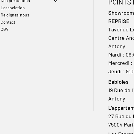
POINTS
Nos prestations
L'association
Showroom à
Rejoignez-nous
REPRISE
Contact
1 avenue L
CGV
Centre And
Antony
Mardi : 09
Mercredi :
Jeudi : 9:
Babioles
19 Rue de l
Antony
L'appartem
27 Rue du 
75004 Pari