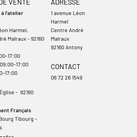
 DE VENTE
ADRESSE
 l'atelier
1 avenue Léon
Harmel
éon Harmel,
Centre André
ré Malraux - 92160
Malraux
92160 Antony
:00–17:00
 09:00–17:00
CONTACT
00–17:00
06 72 26 1549
'Église - 92160
ent Français
Bourg Tibourg -
s