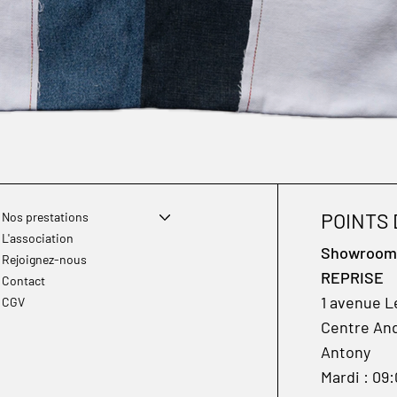
POINTS
Nos prestations
L'association
Showroom à
Rejoignez-nous
REPRISE
Contact
1 avenue L
CGV
Centre And
Antony
Mardi : 09