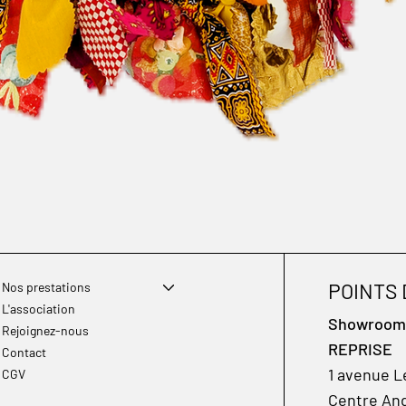
POINTS
Nos prestations
L'association
Showroom à
Rejoignez-nous
REPRISE
Contact
1 avenue L
CGV
Centre And