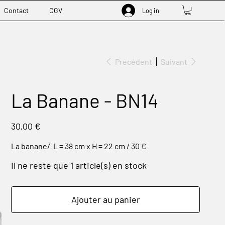
Contact
CGV
Log in
Précédent
Suivant
La Banane - BN14
Prix
30,00 €
La banane/ L = 38 cm x H = 22 cm / 30 €
Il ne reste que 1 article(s) en stock
Ajouter au panier