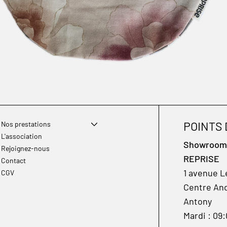
POINTS
Nos prestations
L'association
Showroom à
Rejoignez-nous
REPRISE
Contact
1 avenue L
CGV
Centre And
Antony
Mardi : 09