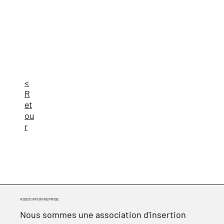
<
R
et
ou
r
ASSOCIATION REPRISE
Nous sommes une association d'insertion